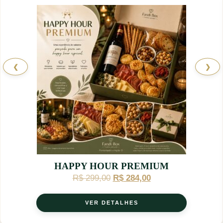
❮
❯
HAPPY HOUR PREMIUM
R$
299,00
R$
284,00
VER DETALHES