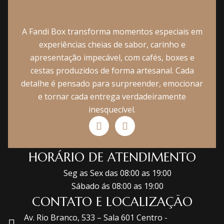
A Fandi Box transforma momentos especiais em
experiências cheias de sabor, carinho e
apresentação impecável, com cafés, boxes e
cestas produzidos de forma artesanal. Cada
detalhe é pensado para surpreender, emocionar
e tornar cada entrega verdadeiramente
inesquecível.
HORÁRIO DE ATENDIMENTO
Seg as Sex das 08:00 as 19:00
Sábado ás 08:00 as 19:00
CONTATO E LOCALIZAÇÃO
Av. Rio Branco, 533 – Sala 601 Centro -