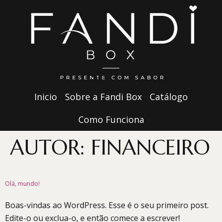
Inicio
Sobre a Fandi Box
Catálogo
Como Funciona
AUTOR:
FINANCEIRO
Olá, mundo!
Boas-vindas ao WordPress. Esse é o seu primeiro post.
Edite-o ou exclua-o, e então comece a escrever!