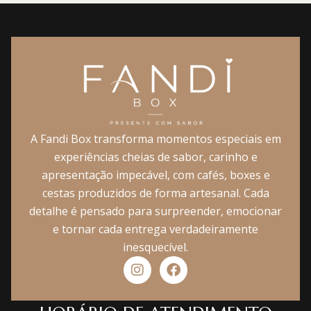
A Fandi Box transforma momentos especiais em
experiências cheias de sabor, carinho e
apresentação impecável, com cafés, boxes e
cestas produzidos de forma artesanal. Cada
detalhe é pensado para surpreender, emocionar
e tornar cada entrega verdadeiramente
inesquecível.